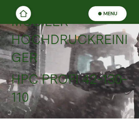
MENU
MOBILER
HOCHDRUCKREINI
GER
HPC PROFI 42-130-
110