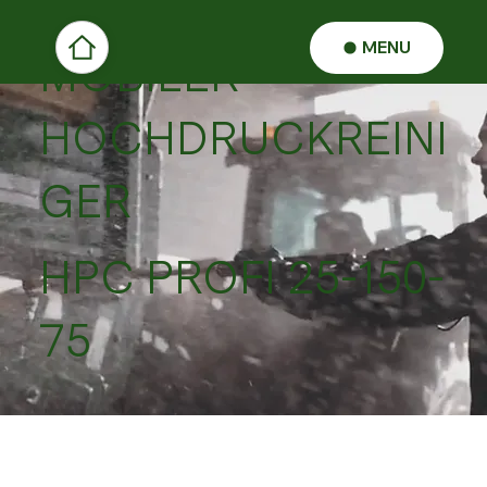
MENU
MOBILER
HOCHDRUCKREINI
GER
HPC PROFI 25-150-
75