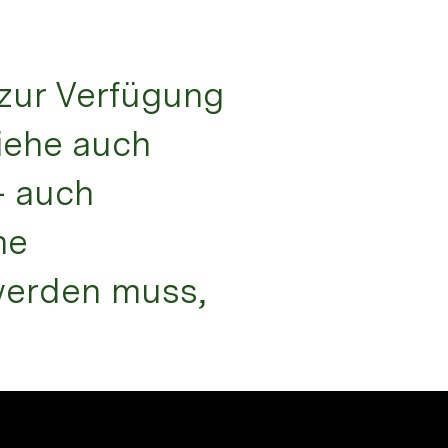
e zur Verfügung
iehe auch
– auch
ne
werden muss,