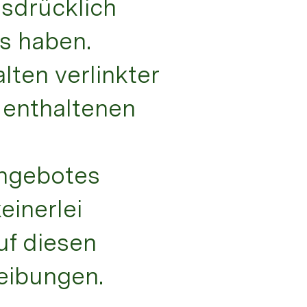
usdrücklich
ss haben.
lten verlinkter
t enthaltenen
Angebotes
inerlei
uf diesen
reibungen.