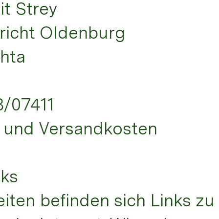
it Strey
richt Oldenburg
chta
8/07411
t. und Versandkosten
nks
eiten befinden sich Links z