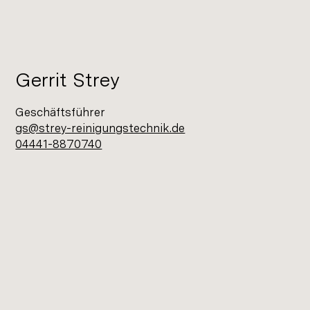
Gerrit Strey
Geschäftsführer
gs@strey-reinigungstechnik.de
04441-8870740