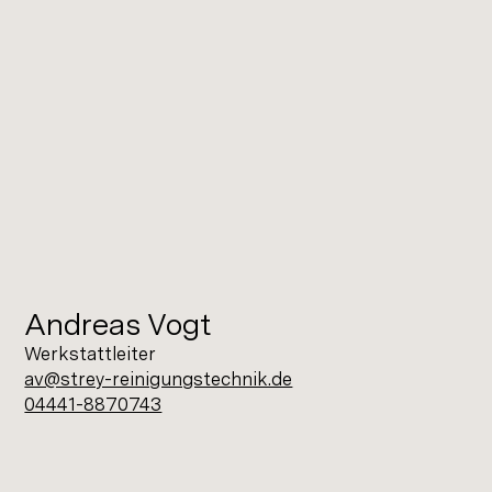
Andreas Vogt
Werkstattleiter
av@strey-reinigungstechnik.de
04441-8870743