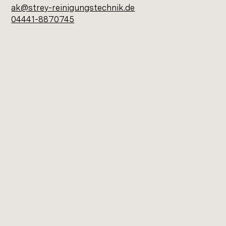
ak@strey-reinigungstechnik.de
04441-8870745