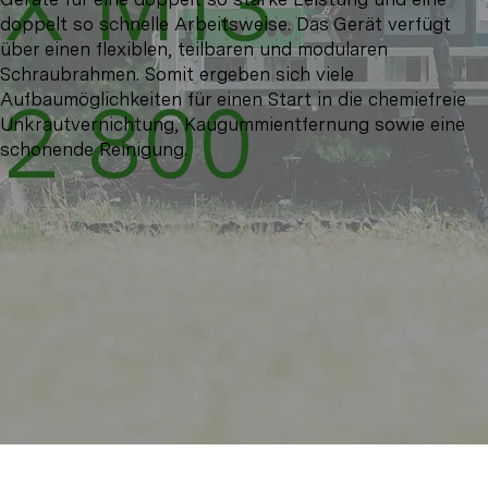
X M13
doppelt so schnelle Arbeitsweise. Das Gerät verfügt
über einen flexiblen, teilbaren und modularen
Schraubrahmen. Somit ergeben sich viele
2 800
Aufbaumöglichkeiten für einen Start in die chemiefreie
Unkrautvernichtung, Kaugummientfernung sowie eine
schonende Reinigung.