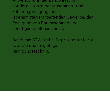
Anwendung in der Landwirtschaft,
sondern auch in der Maschinen- und
Fahrzeugreinigung, dem
lebensmittelverarbeitenden Gewerbe, der
Reinigung von Baumaschinen und
sonstigen Großmaschinen.
Der Name STW steht für praxisorientierte,
robuste und langlebige
Reinigungstechnik.