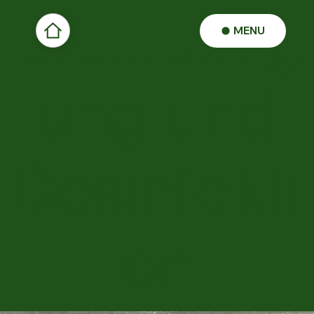
Stallreinig
MENU
ung und
Desinfekti
on