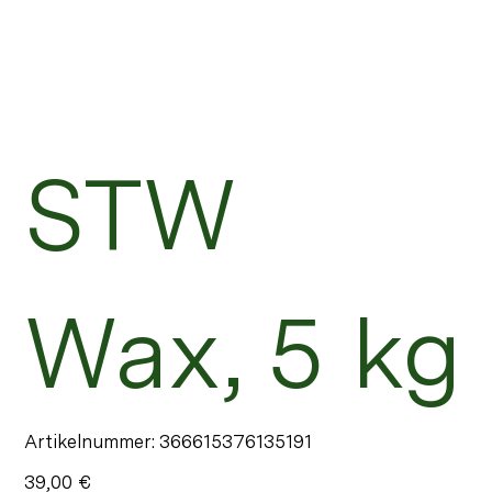
STW
Wax, 5 kg
Artikelnummer:
Artikelnummer:
366615376135191
366615376135191
Preis
39,00 €