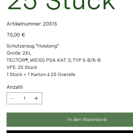
Artikelnummer:
Artikelnummer:
20515
20515
Preis
75,00 €
Schutzanzug *Hulsberg*
Größe: 2XL
TECTOR®, WEISS PSA KAT. 3, TYP 5-B/6-B
VPE: 25 Stück
1 Stück = 1 Karton á 25 Overalls
Anzahl
In den Warenkorb