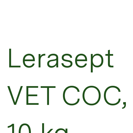
Lerasept
VET COC,
10 kg