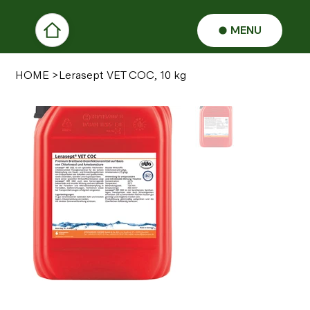
MENU
HOME
>
Lerasept VET COC, 10 kg