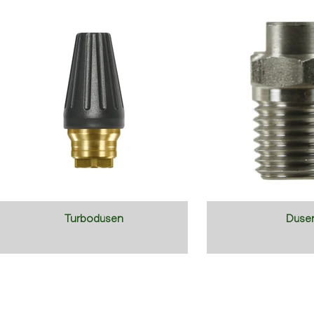
Turbodüsen
Düse